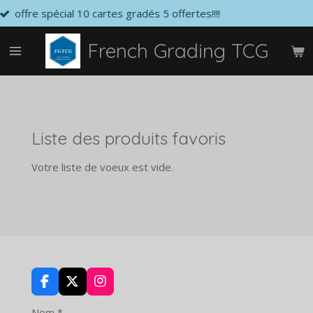
spécial 10 cartes gradés 5 offertes!!!!
Passer
au
contenu
French Grading TCG
principal
Liste des produits favoris
Votre liste de voeux est vide.
F
X
I
a
n
c
s
Nom *