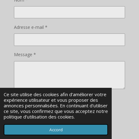
e
t
b
a
o
g
o
r
Adresse e-mail *
k
a
m
Message *
Ce site utilise des cookies afin d’améliorer votre
expérience utilisateur et vous proposer des
Envoyer le formulaire
annonces personnalisées. En continuant d'utiliser
ce site, vous confirmez que vous acceptez notre
© 2023 - 2026 French Grading TCG
politique d’utilisation des cookies.
Propulsé par
Webador
Accord