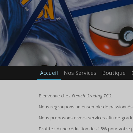
Accueil
Nos Services
Boutique
Bienvenue chez
French Grading TCG.
Nous regroupons un ensemble de passionnés 
Nous proposons divers services afin de grade
Profitez d'une réduction de -15% pour vot