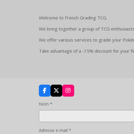
Welcome to French Grading TCG.
We bring together a group of TCG enthusiasts
We offer various services to grade your Poké
Take advantage of a -15% discount for your
F
X
I
a
n
c
s
Nom *
e
t
b
a
o
g
o
r
Adresse e-mail *
k
a